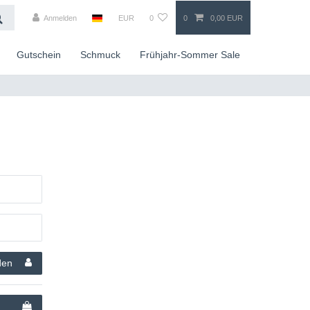
Anmelden
EUR
0
0
0,00 EUR
Gutschein
Schmuck
Frühjahr-Sommer Sale
den