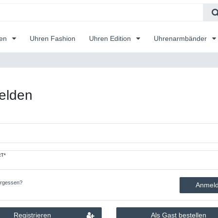
ren
Uhren Fashion
Uhren Edition
Uhrenarmbänder
elden
T*
ergessen?
Anmel
Registrieren
Als Gast bestellen