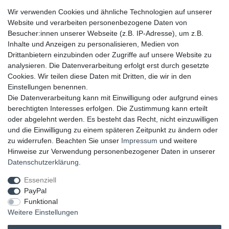
▸ FAQ
Wir verwenden Cookies und ähnliche Technologien auf unserer
▸ Zahlungsarten
Website und verarbeiten personenbezogene Daten von
▸ Versandbedingungen
Besucher:innen unserer Webseite (z.B. IP-Adresse), um z.B.
▸ Gutschein
Inhalte und Anzeigen zu personalisieren, Medien von
Drittanbietern einzubinden oder Zugriffe auf unsere Website zu
analysieren. Die Datenverarbeitung erfolgt erst durch gesetzte
UNSERE ZAHLUNGSMÖGLICKEITEN
Cookies. Wir teilen diese Daten mit Dritten, die wir in den
Einstellungen benennen.
Die Datenverarbeitung kann mit Einwilligung oder aufgrund eines
berechtigten Interesses erfolgen. Die Zustimmung kann erteilt
oder abgelehnt werden. Es besteht das Recht, nicht einzuwilligen
und die Einwilligung zu einem späteren Zeitpunkt zu ändern oder
zu widerrufen. Beachten Sie unser
Impressum
und weitere
Hinweise zur Verwendung personenbezogener Daten in unserer
UNSERE LIEFERMÖGLICHKEITEN
Daten­schutz­erklärung
.
Essenziell
PayPal
GEPRÜFTE UND AUSGEZEICHNETE LEISTUNG
Funktional
Weitere Einstellungen