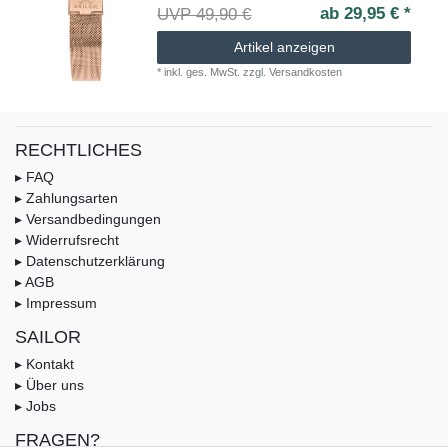
ab 29,95 € *
UVP 49,90 €
Artikel anzeigen
*
inkl. ges. MwSt.
zzgl.
Versandkosten
RECHTLICHES
▸ FAQ
▸ Zahlungsarten
▸ Versandbedingungen
▸ Widerrufsrecht
▸ Datenschutzerklärung
▸ AGB
▸ Impressum
SAILOR
▸ Kontakt
▸ Über uns
▸ Jobs
FRAGEN?