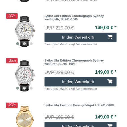
-35%
Sailor Uhr Edition Chronograph Sydney
weiß/gelb, SL201-1005
149,00 € *
UVP 229,00 €
In den Warenkorb
*
inkl. ges. MwSt.
zzgl.
Versandkosten
-35%
Sailor Uhr Edition Chronograph Sydney
weiß/rot, SL201-1004
149,00 € *
UVP 229,00 €
In den Warenkorb
*
inkl. ges. MwSt.
zzgl.
Versandkosten
-25%
Sailor Uhr Fashion Paris gold/gold SL201-3488
149,00 € *
UVP 199,00 €
In den Warenkorb