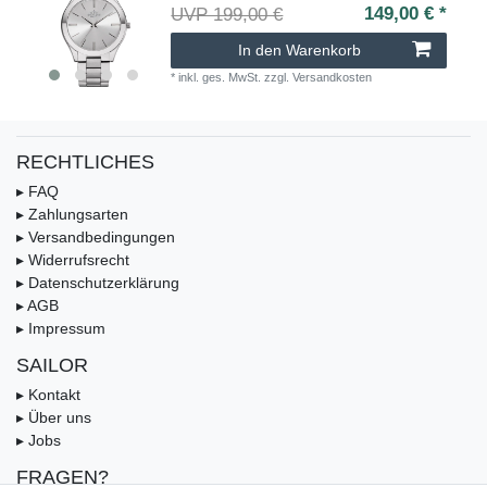
149,00 € *
UVP 199,00 €
In den Warenkorb
*
inkl. ges. MwSt.
zzgl.
Versandkosten
RECHTLICHES
▸ FAQ
▸ Zahlungsarten
▸ Versandbedingungen
▸ Widerrufsrecht
▸ Datenschutzerklärung
▸ AGB
▸ Impressum
SAILOR
▸ Kontakt
▸ Über uns
▸ Jobs
FRAGEN?