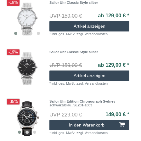
-19%
Sailor Uhr Classic Style silber
ab 129,00 € *
UVP 159,00 €
Artikel anzeigen
*
inkl. ges. MwSt.
zzgl.
Versandkosten
-19%
Sailor Uhr Classic Style silber
ab 129,00 € *
UVP 159,00 €
Artikel anzeigen
*
inkl. ges. MwSt.
zzgl.
Versandkosten
-35%
Sailor Uhr Edition Chronograph Sydney
schwarz/blau, SL201-1003
149,00 € *
UVP 229,00 €
In den Warenkorb
*
inkl. ges. MwSt.
zzgl.
Versandkosten