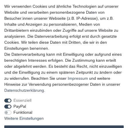
▸ FAQ
Wir verwenden Cookies und ähnliche Technologien auf unserer
▸ Zahlungsarten
Website und verarbeiten personenbezogene Daten von
▸ Versandbedingungen
Besucher:innen unserer Webseite (z.B. IP-Adresse), um z.B.
▸ Gutschein
Inhalte und Anzeigen zu personalisieren, Medien von
Drittanbietern einzubinden oder Zugriffe auf unsere Website zu
analysieren. Die Datenverarbeitung erfolgt erst durch gesetzte
UNSERE ZAHLUNGSMÖGLICKEITEN
Cookies. Wir teilen diese Daten mit Dritten, die wir in den
Einstellungen benennen.
Die Datenverarbeitung kann mit Einwilligung oder aufgrund eines
berechtigten Interesses erfolgen. Die Zustimmung kann erteilt
oder abgelehnt werden. Es besteht das Recht, nicht einzuwilligen
und die Einwilligung zu einem späteren Zeitpunkt zu ändern oder
zu widerrufen. Beachten Sie unser
Impressum
und weitere
Hinweise zur Verwendung personenbezogener Daten in unserer
UNSERE LIEFERMÖGLICHKEITEN
Daten­schutz­erklärung
.
Essenziell
PayPal
GEPRÜFTE UND AUSGEZEICHNETE LEISTUNG
Funktional
Weitere Einstellungen