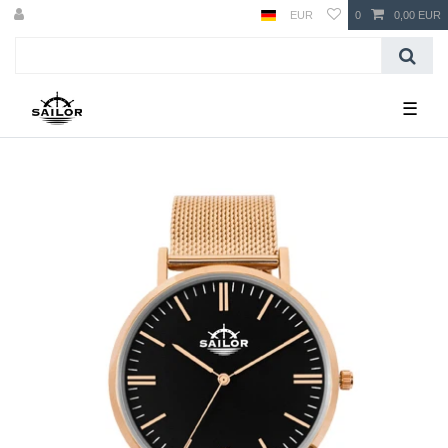
EUR
0
0,00 EUR
☰