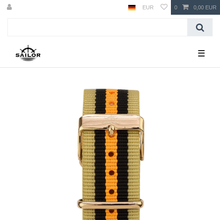
EUR
0
0,00 EUR
☰