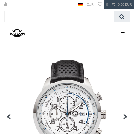
EUR
0
0,00 EUR
☰