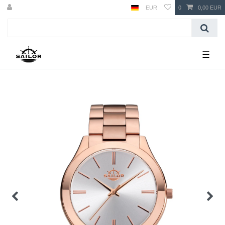
EUR
0
0,00 EUR
☰