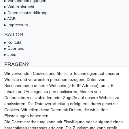
▸ Versandbedingungen
▸ Widerrufsrecht
▸ Datenschutzerklärung
▸ AGB
▸ Impressum
SAILOR
▸ Kontakt
▸ Über uns
▸ Jobs
FRAGEN?
▸ FAQ
Wir verwenden Cookies und ähnliche Technologien auf unserer
▸ Zahlungsarten
Website und verarbeiten personenbezogene Daten von
▸ Versandbedingungen
Besucher:innen unserer Webseite (z.B. IP-Adresse), um z.B.
▸ Gutschein
Inhalte und Anzeigen zu personalisieren, Medien von
Drittanbietern einzubinden oder Zugriffe auf unsere Website zu
UNSERE ZAHLUNGSMÖGLICKEITEN
analysieren. Die Datenverarbeitung erfolgt erst durch gesetzte
Cookies. Wir teilen diese Daten mit Dritten, die wir in den
Einstellungen benennen.
Die Datenverarbeitung kann mit Einwilligung oder aufgrund eines
berechtigten Interesses erfolgen. Die Zustimmung kann erteilt