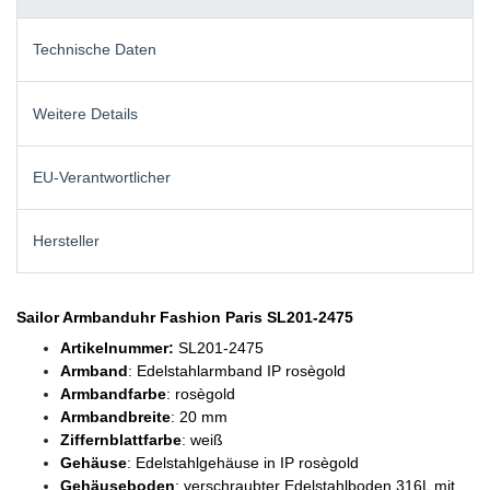
Technische Daten
Weitere Details
EU-Verantwortlicher
Hersteller
Sailor Armbanduhr Fashion Paris SL201-2475
Artikelnummer:
SL201-2475
Armband
: Edelstahlarmband IP rosègold
Armbandfarbe
: rosègold
Armbandbreite
: 20 mm
Ziffernblattfarbe
: weiß
Gehäuse
: Edelstahlgehäuse in IP rosègold
Gehäuseboden
: verschraubter Edelstahlboden 316L mit