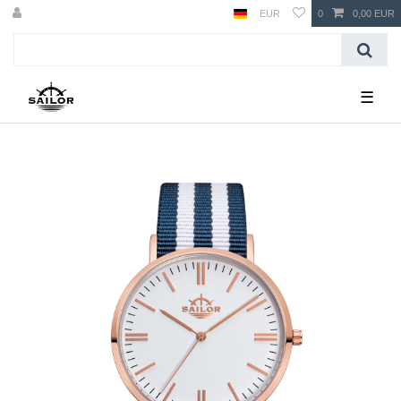
EUR
0
0,00 EUR
☰