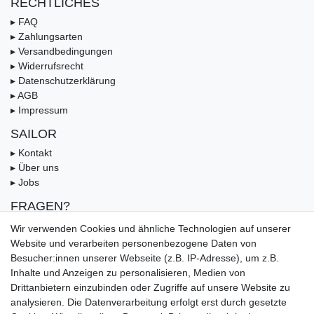
RECHTLICHES
▸ FAQ
▸ Zahlungsarten
▸ Versandbedingungen
▸ Widerrufsrecht
▸ Datenschutzerklärung
▸ AGB
▸ Impressum
SAILOR
▸ Kontakt
▸ Über uns
▸ Jobs
FRAGEN?
▸ FAQ
Wir verwenden Cookies und ähnliche Technologien auf unserer
▸ Zahlungsarten
Website und verarbeiten personenbezogene Daten von
▸ Versandbedingungen
Besucher:innen unserer Webseite (z.B. IP-Adresse), um z.B.
▸ Gutschein
Inhalte und Anzeigen zu personalisieren, Medien von
Drittanbietern einzubinden oder Zugriffe auf unsere Website zu
UNSERE ZAHLUNGSMÖGLICKEITEN
analysieren. Die Datenverarbeitung erfolgt erst durch gesetzte