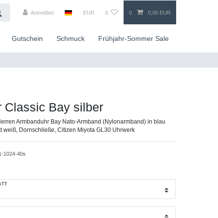
Anmelden
EUR
0
0
0,00 EUR
Gutschein
Schmuck
Frühjahr-Sommer Sale
r Classic Bay silber
Herren Armbanduhr Bay Nato-Armband (Nylonarmband) in blau
att weiß, Dornschließe, Citizen Miyota GL30 Uhrwerk
1-1024-40s
ATT