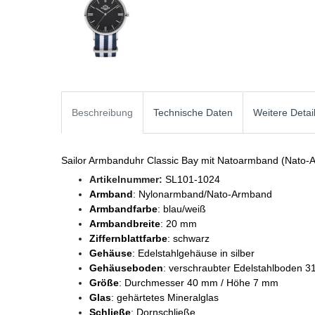
Beschreibung
Technische Daten
Weitere Detai
Sailor Armbanduhr Classic Bay mit Natoarmband (Nato-
Artikelnummer:
SL101-1024
Armband
: Nylonarmband/Nato-Armband
Armbandfarbe
: blau/weiß
Armbandbreite
: 20 mm
Ziffernblattfarbe
: schwarz
Gehäuse
: Edelstahlgehäuse in silber
Gehäuseboden
: verschraubter Edelstahlboden 3
Größe
: Durchmesser 40 mm / Höhe 7 mm
Glas
: gehärtetes Mineralglas
Schließe
: Dornschließe