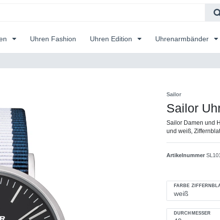
ren
Uhren Fashion
Uhren Edition
Uhrenarmbänder
Sailor
Sailor Uh
Sailor Damen und 
und weiß, Ziffernbl
Artikelnummer
SL10
FARBE ZIFFERNBL
DURCHMESSER