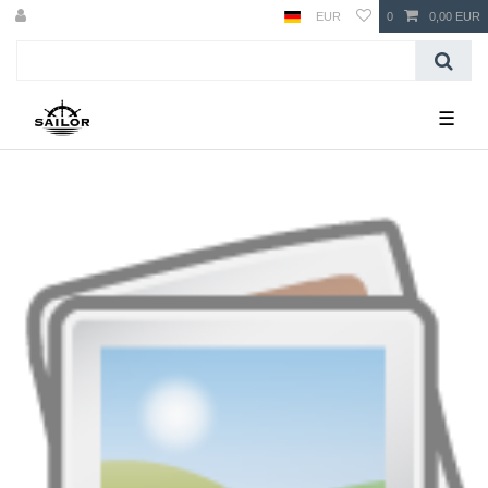
EUR
0
0,00 EUR
☰