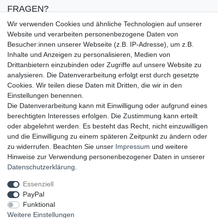
FRAGEN?
▸ FAQ
Wir verwenden Cookies und ähnliche Technologien auf unserer
▸ Zahlungsarten
Website und verarbeiten personenbezogene Daten von
▸ Versandbedingungen
Besucher:innen unserer Webseite (z.B. IP-Adresse), um z.B.
▸ Gutschein
Inhalte und Anzeigen zu personalisieren, Medien von
Drittanbietern einzubinden oder Zugriffe auf unsere Website zu
analysieren. Die Datenverarbeitung erfolgt erst durch gesetzte
UNSERE ZAHLUNGSMÖGLICKEITEN
Cookies. Wir teilen diese Daten mit Dritten, die wir in den
Einstellungen benennen.
Die Datenverarbeitung kann mit Einwilligung oder aufgrund eines
berechtigten Interesses erfolgen. Die Zustimmung kann erteilt
oder abgelehnt werden. Es besteht das Recht, nicht einzuwilligen
und die Einwilligung zu einem späteren Zeitpunkt zu ändern oder
zu widerrufen. Beachten Sie unser
Impressum
und weitere
Hinweise zur Verwendung personenbezogener Daten in unserer
UNSERE LIEFERMÖGLICHKEITEN
Daten­schutz­erklärung
.
Essenziell
PayPal
GEPRÜFTE UND AUSGEZEICHNETE LEISTUNG
Funktional
Weitere Einstellungen