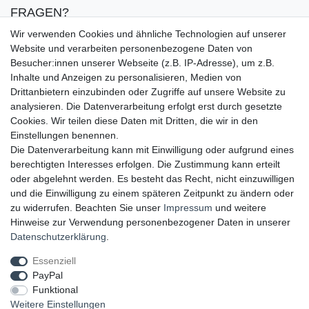
FRAGEN?
▸ FAQ
Wir verwenden Cookies und ähnliche Technologien auf unserer
▸ Zahlungsarten
Website und verarbeiten personenbezogene Daten von
▸ Versandbedingungen
Besucher:innen unserer Webseite (z.B. IP-Adresse), um z.B.
▸ Gutschein
Inhalte und Anzeigen zu personalisieren, Medien von
Drittanbietern einzubinden oder Zugriffe auf unsere Website zu
analysieren. Die Datenverarbeitung erfolgt erst durch gesetzte
UNSERE ZAHLUNGSMÖGLICKEITEN
Cookies. Wir teilen diese Daten mit Dritten, die wir in den
Einstellungen benennen.
Die Datenverarbeitung kann mit Einwilligung oder aufgrund eines
berechtigten Interesses erfolgen. Die Zustimmung kann erteilt
oder abgelehnt werden. Es besteht das Recht, nicht einzuwilligen
und die Einwilligung zu einem späteren Zeitpunkt zu ändern oder
zu widerrufen. Beachten Sie unser
Impressum
und weitere
Hinweise zur Verwendung personenbezogener Daten in unserer
UNSERE LIEFERMÖGLICHKEITEN
Daten­schutz­erklärung
.
Essenziell
PayPal
GEPRÜFTE UND AUSGEZEICHNETE LEISTUNG
Funktional
Weitere Einstellungen