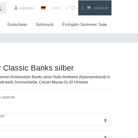
Anmelden
EUR
0
0
0,00 EUR
Gutschein
Schmuck
Frühjahr-Sommer Sale
r Classic Banks silber
erren Armbanduhr Banks silver Nato-Armband (Nylonarmband) in
blatt weiß, Dornschließe, Citizen Miyota GL30 Uhrwerk
1-1010-40
ATT