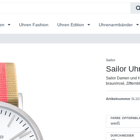
ren
Uhren Fashion
Uhren Edition
Uhrenarmbänder
Sailor
Sailor Uh
Sailor Damen und H
braun/rosè, Ziffern
Artikelnummer
SL10
FARBE ZIFFERNBL
DURCHMESSER