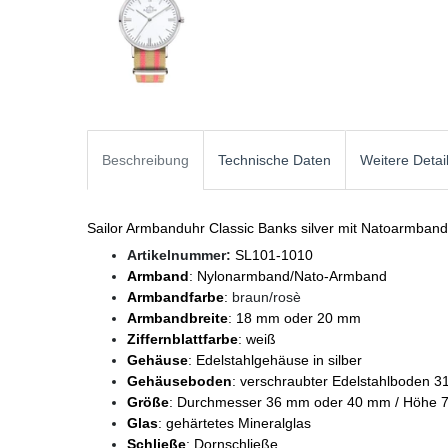
Beschreibung
Technische Daten
Weitere Detai
Sailor Armbanduhr Classic Banks silver mit Natoarmban
Artikelnummer:
SL101-1010
Armband
: Nylonarmband/Nato-Armband
Armbandfarbe
:
braun/rosè
Armbandbreite
: 18 mm oder 20 mm
Ziffernblattfarbe
: weiß
Gehäuse
: Edelstahlgehäuse in silber
Gehäuseboden
: verschraubter Edelstahlboden 3
Größe
: Durchmesser 36 mm oder 40 mm / Höhe 
Glas
: gehärtetes Mineralglas
Schließe
: Dornschließe