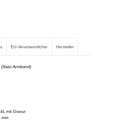
ls
EU-Verantwortlicher
Hersteller
d (Nato-Armband)
16L mit Gravur
7 mm