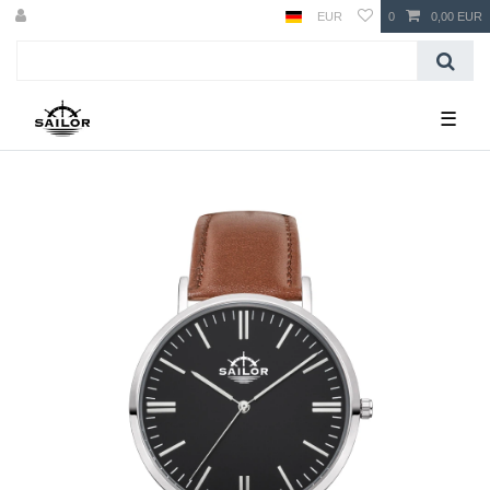
EUR
0
0,00 EUR
☰