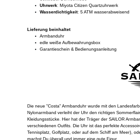
Uhrwerk
: Miyota Citizen Quartzuhrwerk
Wasserdichtigkeit
: 5 ATM wasserabweisend
Lieferung beinhaltet
Armbanduhr
edle weiße Aufbewahrungsbox
Garantieschein & Bedienungsanleitung
Die neue "Costa" Armbanduhr wurde mit den Landesfarbe
Nylonarmband verleiht der Uhr den richtigen Sommerflair u
Kleidungsstücke. Hier hat der Träger der SAILOR Armban
verschiedenen Outfits. Die Uhr ist das perfekte Accessoire
Tennisplatz, Golfplatz, oder auf dem Schiff am Meer), od
machst Du überall und immer eine gute Figur.