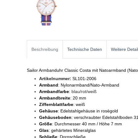
Beschreibung
Technische Daten
Weitere Detai
Sailor Armbanduhr Classic Costa mit Natoarmband (Nat
Artikelnummer:
SL101-2006
Armband
: Nylonarmband/Nato-Armband
Armbandfarbe
:
blau/rot/weiß
Armbandbreite
: 20 mm
Ziffernblattfarbe
: weiß
Gehäuse
: Edelstahlgehäuse in rosègold
Gehäuseboden
: verschraubter Edelstahlboden 3
Größe
: Durchmesser 40 mm / Höhe 7 mm
Glas
: gehärtetes Mineralglas
Schließe
: Dornschließe