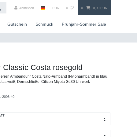
Anmelden
EUR
0
0
0,00 EUR
Gutschein
Schmuck
Frühjahr-Sommer Sale
r Classic Costa rosegold
erren Armbanduhr Costa Nato-Armband (Nylonarmband) in blau,
nblatt weiß, Dornschließe, Citizen Miyota GL30 Uhrwerk
1-2006-40
ATT