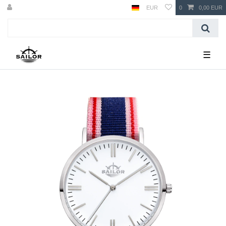
EUR
0
0,00 EUR
☰