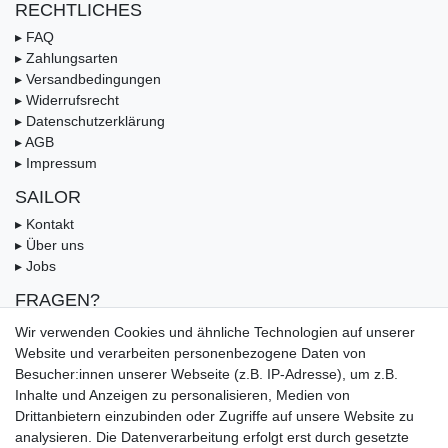
RECHTLICHES
▸ FAQ
▸ Zahlungsarten
▸ Versandbedingungen
▸ Widerrufsrecht
▸ Datenschutzerklärung
▸ AGB
▸ Impressum
SAILOR
▸ Kontakt
▸ Über uns
▸ Jobs
FRAGEN?
▸ FAQ
Wir verwenden Cookies und ähnliche Technologien auf unserer
▸ Zahlungsarten
Website und verarbeiten personenbezogene Daten von
▸ Versandbedingungen
Besucher:innen unserer Webseite (z.B. IP-Adresse), um z.B.
▸ Gutschein
Inhalte und Anzeigen zu personalisieren, Medien von
Drittanbietern einzubinden oder Zugriffe auf unsere Website zu
UNSERE ZAHLUNGSMÖGLICKEITEN
analysieren. Die Datenverarbeitung erfolgt erst durch gesetzte