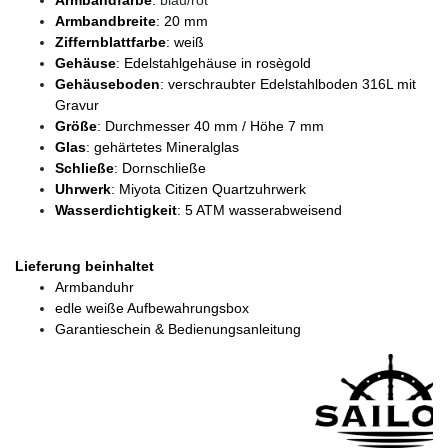
Armbandfarbe
:
blau/rot
Armbandbreite
: 20 mm
Ziffernblattfarbe
: weiß
Gehäuse
: Edelstahlgehäuse in rosègold
Gehäuseboden
: verschraubter Edelstahlboden 316L mit
Gravur
Größe
: Durchmesser 40 mm / Höhe 7 mm
Glas
: gehärtetes Mineralglas
Schließe
: Dornschließe
Uhrwerk
: Miyota Citizen Quartzuhrwerk
Wasserdichtigkeit
: 5 ATM wasserabweisend
Lieferung beinhaltet
Armbanduhr
edle weiße Aufbewahrungsbox
Garantieschein & Bedienungsanleitung