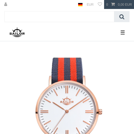
EUR
0
0,00 EUR
☰