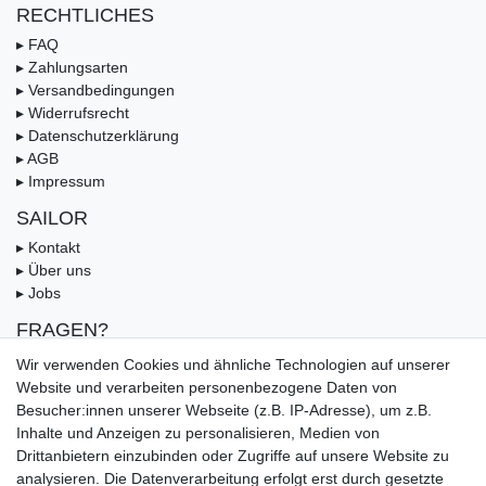
RECHTLICHES
▸ FAQ
▸ Zahlungsarten
▸ Versandbedingungen
▸ Widerrufsrecht
▸ Datenschutzerklärung
▸ AGB
▸ Impressum
SAILOR
▸ Kontakt
▸ Über uns
▸ Jobs
FRAGEN?
▸ FAQ
Wir verwenden Cookies und ähnliche Technologien auf unserer
▸ Zahlungsarten
Website und verarbeiten personenbezogene Daten von
▸ Versandbedingungen
Besucher:innen unserer Webseite (z.B. IP-Adresse), um z.B.
▸ Gutschein
Inhalte und Anzeigen zu personalisieren, Medien von
Drittanbietern einzubinden oder Zugriffe auf unsere Website zu
UNSERE ZAHLUNGSMÖGLICKEITEN
analysieren. Die Datenverarbeitung erfolgt erst durch gesetzte