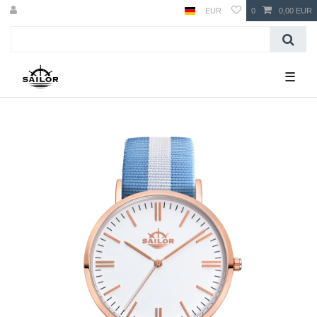
EUR
0
0,00 EUR
☰