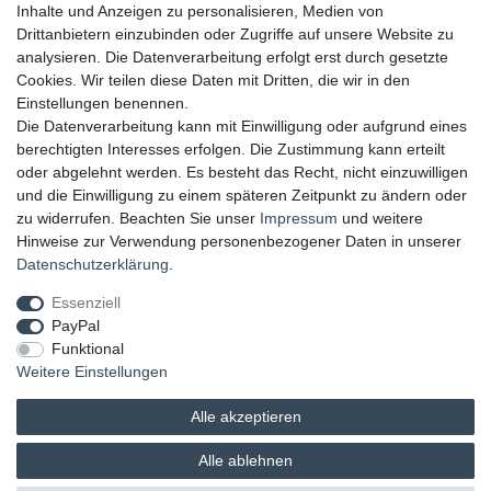
▸ Gutschein
Inhalte und Anzeigen zu personalisieren, Medien von
Drittanbietern einzubinden oder Zugriffe auf unsere Website zu
UNSERE ZAHLUNGSMÖGLICKEITEN
analysieren. Die Datenverarbeitung erfolgt erst durch gesetzte
Cookies. Wir teilen diese Daten mit Dritten, die wir in den
Einstellungen benennen.
Die Datenverarbeitung kann mit Einwilligung oder aufgrund eines
berechtigten Interesses erfolgen. Die Zustimmung kann erteilt
oder abgelehnt werden. Es besteht das Recht, nicht einzuwilligen
und die Einwilligung zu einem späteren Zeitpunkt zu ändern oder
zu widerrufen. Beachten Sie unser
Impressum
und weitere
Hinweise zur Verwendung personenbezogener Daten in unserer
UNSERE LIEFERMÖGLICHKEITEN
Daten­schutz­erklärung
.
Essenziell
PayPal
GEPRÜFTE UND AUSGEZEICHNETE LEISTUNG
Funktional
Weitere Einstellungen
Alle akzeptieren
Alle ablehnen
© 2026 brands & trends GmbH & Co. KG | Alle Rechte vorbehalten.