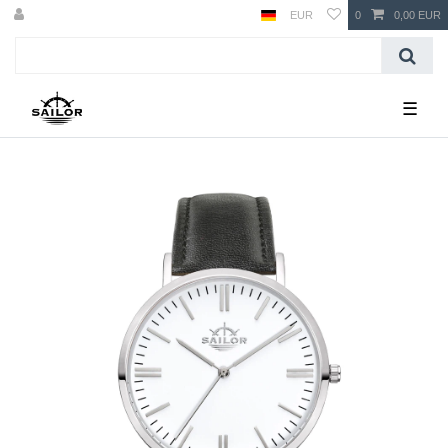
EUR
0
0,00 EUR
☰