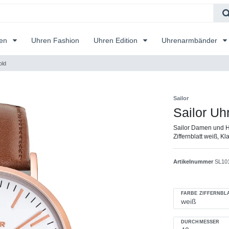
ren
Uhren Fashion
Uhren Edition
Uhrenarmbänder
old
Sailor
Sailor Uh
Sailor Damen und H
Ziffernblatt weiß, 
Artikelnummer
SL10
FARBE ZIFFERNBL
DURCHMESSER