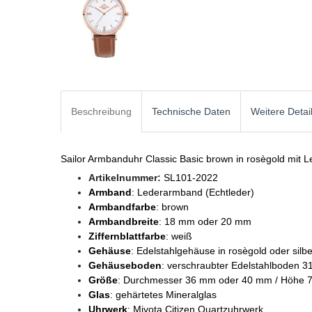
Beschreibung
Technische Daten
Weitere Detai
Sailor Armbanduhr Classic Basic brown in rosègold mit
Artikelnummer:
SL101-2022
Armband
: Lederarmband (Echtleder)
Armbandfarbe
: brown
Armbandbreite
: 18 mm oder 20 mm
Ziffernblattfarbe
: weiß
Gehäuse
: Edelstahlgehäuse in rosègold oder silbe
Gehäuseboden
: verschraubter Edelstahlboden 3
Größe
: Durchmesser 36 mm oder 40 mm / Höhe 
Glas
: gehärtetes Mineralglas
Uhrwerk
: Miyota Citizen Quartzuhrwerk