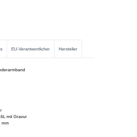
ls
EU-Verantwortlicher
Hersteller
 Lederarmband
r
16L mit Gravur
7 mm