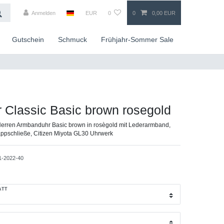
Anmelden
EUR
0
0
0,00 EUR
Gutschein
Schmuck
Frühjahr-Sommer Sale
r Classic Basic brown rosegold
erren Armbanduhr Basic brown in rosègold mit Lederarmband,
Klappschließe, Citizen Miyota GL30 Uhrwerk
1-2022-40
ATT