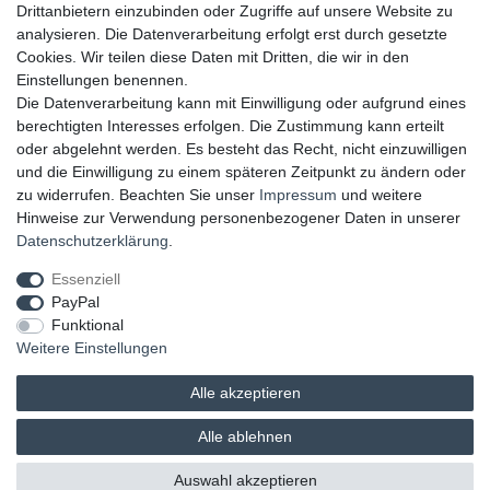
Drittanbietern einzubinden oder Zugriffe auf unsere Website zu
UNSERE ZAHLUNGSMÖGLICKEITEN
analysieren. Die Datenverarbeitung erfolgt erst durch gesetzte
Cookies. Wir teilen diese Daten mit Dritten, die wir in den
Einstellungen benennen.
Die Datenverarbeitung kann mit Einwilligung oder aufgrund eines
berechtigten Interesses erfolgen. Die Zustimmung kann erteilt
oder abgelehnt werden. Es besteht das Recht, nicht einzuwilligen
und die Einwilligung zu einem späteren Zeitpunkt zu ändern oder
zu widerrufen. Beachten Sie unser
Impressum
und weitere
Hinweise zur Verwendung personenbezogener Daten in unserer
UNSERE LIEFERMÖGLICHKEITEN
Daten­schutz­erklärung
.
Essenziell
PayPal
GEPRÜFTE UND AUSGEZEICHNETE LEISTUNG
Funktional
Weitere Einstellungen
Alle akzeptieren
Alle ablehnen
© 2026 brands & trends GmbH & Co. KG | Alle Rechte vorbehalten.
Auswahl akzeptieren