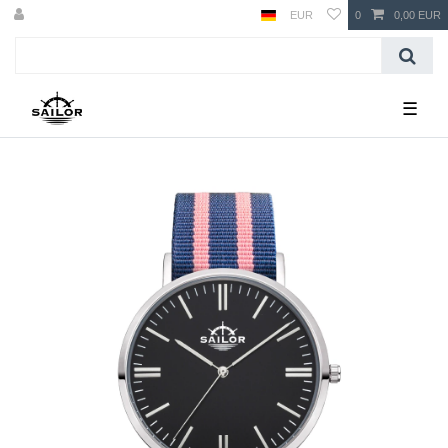
EUR
0
0,00 EUR
☰