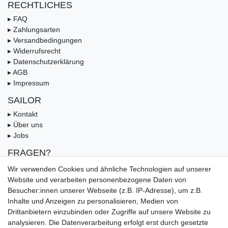
RECHTLICHES
▸ FAQ
▸ Zahlungsarten
▸ Versandbedingungen
▸ Widerrufsrecht
▸ Datenschutzerklärung
▸ AGB
▸ Impressum
SAILOR
▸ Kontakt
▸ Über uns
▸ Jobs
FRAGEN?
▸ FAQ
Wir verwenden Cookies und ähnliche Technologien auf unserer
▸ Zahlungsarten
Website und verarbeiten personenbezogene Daten von
▸ Versandbedingungen
Besucher:innen unserer Webseite (z.B. IP-Adresse), um z.B.
▸ Gutschein
Inhalte und Anzeigen zu personalisieren, Medien von
Drittanbietern einzubinden oder Zugriffe auf unsere Website zu
UNSERE ZAHLUNGSMÖGLICKEITEN
analysieren. Die Datenverarbeitung erfolgt erst durch gesetzte