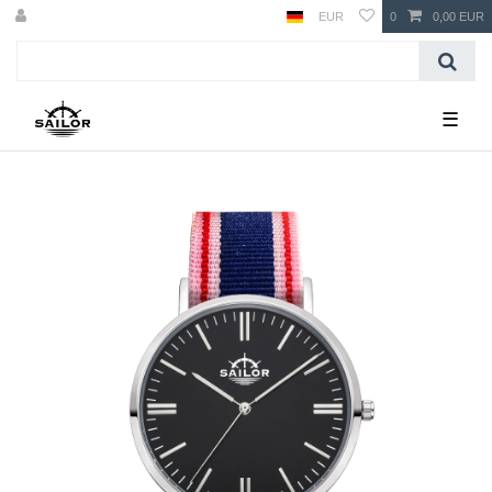
EUR
0
0,00 EUR
☰