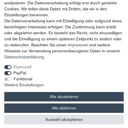
UNSERE ZAHLUNGSMÖGLICKEITEN
analysieren. Die Datenverarbeitung erfolgt erst durch gesetzte
Cookies. Wir teilen diese Daten mit Dritten, die wir in den
Einstellungen benennen.
Die Datenverarbeitung kann mit Einwilligung oder aufgrund eines
berechtigten Interesses erfolgen. Die Zustimmung kann erteilt
oder abgelehnt werden. Es besteht das Recht, nicht einzuwilligen
und die Einwilligung zu einem späteren Zeitpunkt zu ändern oder
zu widerrufen. Beachten Sie unser
Impressum
und weitere
Hinweise zur Verwendung personenbezogener Daten in unserer
UNSERE LIEFERMÖGLICHKEITEN
Daten­schutz­erklärung
.
Essenziell
PayPal
GEPRÜFTE UND AUSGEZEICHNETE LEISTUNG
Funktional
Weitere Einstellungen
Alle akzeptieren
Alle ablehnen
© 2026 brands & trends GmbH & Co. KG | Alle Rechte vorbehalten.
Auswahl akzeptieren