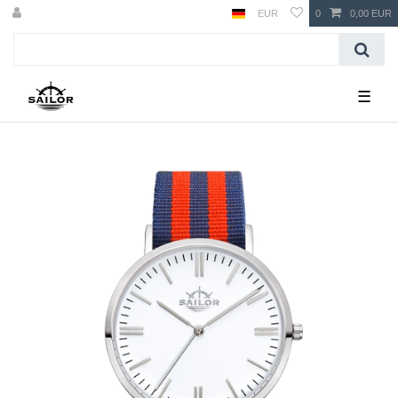
EUR
0
0,00 EUR
☰