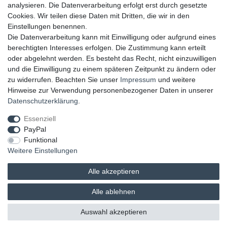
UNSERE ZAHLUNGSMÖGLICKEITEN
analysieren. Die Datenverarbeitung erfolgt erst durch gesetzte
Cookies. Wir teilen diese Daten mit Dritten, die wir in den
Einstellungen benennen.
Die Datenverarbeitung kann mit Einwilligung oder aufgrund eines
berechtigten Interesses erfolgen. Die Zustimmung kann erteilt
oder abgelehnt werden. Es besteht das Recht, nicht einzuwilligen
und die Einwilligung zu einem späteren Zeitpunkt zu ändern oder
zu widerrufen. Beachten Sie unser
Impressum
und weitere
Hinweise zur Verwendung personenbezogener Daten in unserer
UNSERE LIEFERMÖGLICHKEITEN
Daten­schutz­erklärung
.
Essenziell
PayPal
GEPRÜFTE UND AUSGEZEICHNETE LEISTUNG
Funktional
Weitere Einstellungen
Alle akzeptieren
Alle ablehnen
© 2026 brands & trends GmbH & Co. KG | Alle Rechte vorbehalten.
Auswahl akzeptieren