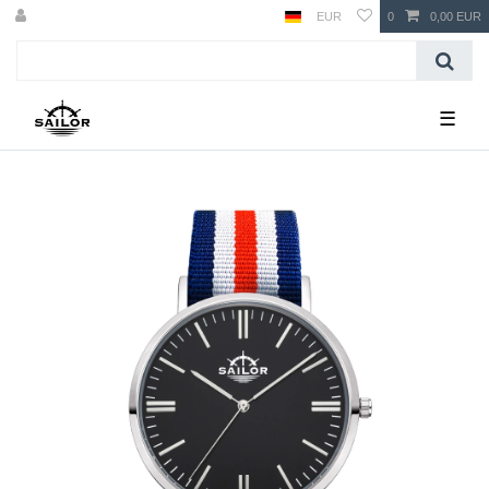
EUR
0
0,00 EUR
☰