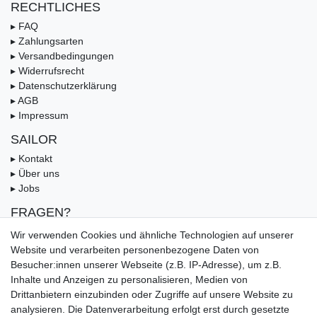
RECHTLICHES
▸ FAQ
▸ Zahlungsarten
▸ Versandbedingungen
▸ Widerrufsrecht
▸ Datenschutzerklärung
▸ AGB
▸ Impressum
SAILOR
▸ Kontakt
▸ Über uns
▸ Jobs
FRAGEN?
▸ FAQ
Wir verwenden Cookies und ähnliche Technologien auf unserer
▸ Zahlungsarten
Website und verarbeiten personenbezogene Daten von
▸ Versandbedingungen
Besucher:innen unserer Webseite (z.B. IP-Adresse), um z.B.
▸ Gutschein
Inhalte und Anzeigen zu personalisieren, Medien von
Drittanbietern einzubinden oder Zugriffe auf unsere Website zu
UNSERE ZAHLUNGSMÖGLICKEITEN
analysieren. Die Datenverarbeitung erfolgt erst durch gesetzte