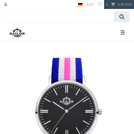
EUR
0
0,00 EUR
☰