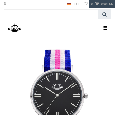
EUR
0
0,00 EUR
☰