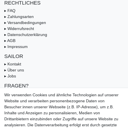
RECHTLICHES
▸ FAQ
▸ Zahlungsarten
▸ Versandbedingungen
▸ Widerrufsrecht
▸ Datenschutzerklärung
▸ AGB
▸ Impressum
SAILOR
▸ Kontakt
▸ Über uns
▸ Jobs
FRAGEN?
▸ FAQ
Wir verwenden Cookies und ähnliche Technologien auf unserer
▸ Zahlungsarten
Website und verarbeiten personenbezogene Daten von
▸ Versandbedingungen
Besucher:innen unserer Webseite (z.B. IP-Adresse), um z.B.
▸ Gutschein
Inhalte und Anzeigen zu personalisieren, Medien von
Drittanbietern einzubinden oder Zugriffe auf unsere Website zu
UNSERE ZAHLUNGSMÖGLICKEITEN
analysieren. Die Datenverarbeitung erfolgt erst durch gesetzte