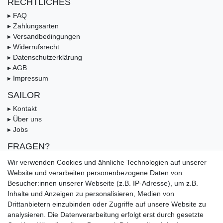
RECHTLICHES
▸ FAQ
▸ Zahlungsarten
▸ Versandbedingungen
▸ Widerrufsrecht
▸ Datenschutzerklärung
▸ AGB
▸ Impressum
SAILOR
▸ Kontakt
▸ Über uns
▸ Jobs
FRAGEN?
▸ FAQ
Wir verwenden Cookies und ähnliche Technologien auf unserer
▸ Zahlungsarten
Website und verarbeiten personenbezogene Daten von
▸ Versandbedingungen
Besucher:innen unserer Webseite (z.B. IP-Adresse), um z.B.
▸ Gutschein
Inhalte und Anzeigen zu personalisieren, Medien von
Drittanbietern einzubinden oder Zugriffe auf unsere Website zu
UNSERE ZAHLUNGSMÖGLICKEITEN
analysieren. Die Datenverarbeitung erfolgt erst durch gesetzte