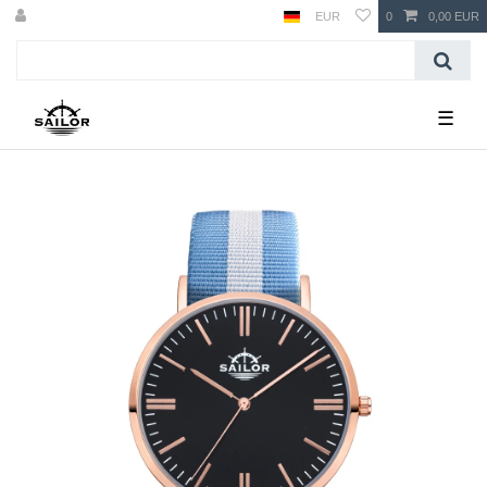
EUR
0
0,00 EUR
☰