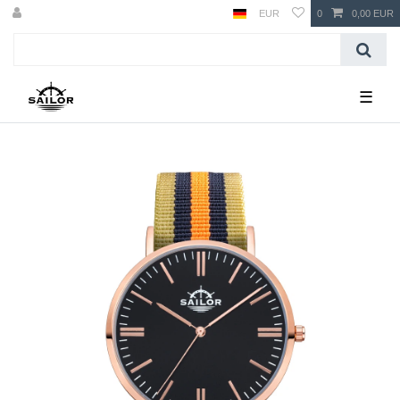
EUR
0
0,00 EUR
☰