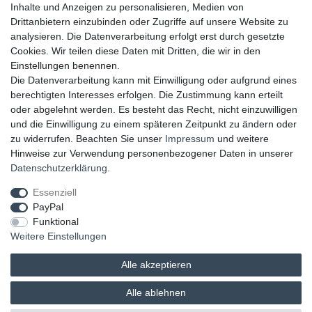
▸ Gutschein
Inhalte und Anzeigen zu personalisieren, Medien von
Drittanbietern einzubinden oder Zugriffe auf unsere Website zu
UNSERE ZAHLUNGSMÖGLICKEITEN
analysieren. Die Datenverarbeitung erfolgt erst durch gesetzte
Cookies. Wir teilen diese Daten mit Dritten, die wir in den
Einstellungen benennen.
Die Datenverarbeitung kann mit Einwilligung oder aufgrund eines
berechtigten Interesses erfolgen. Die Zustimmung kann erteilt
oder abgelehnt werden. Es besteht das Recht, nicht einzuwilligen
und die Einwilligung zu einem späteren Zeitpunkt zu ändern oder
zu widerrufen. Beachten Sie unser
Impressum
und weitere
Hinweise zur Verwendung personenbezogener Daten in unserer
UNSERE LIEFERMÖGLICHKEITEN
Daten­schutz­erklärung
.
Essenziell
PayPal
GEPRÜFTE UND AUSGEZEICHNETE LEISTUNG
Funktional
Weitere Einstellungen
Alle akzeptieren
Alle ablehnen
© 2026 brands & trends GmbH & Co. KG | Alle Rechte vorbehalten.