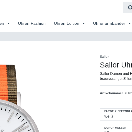
ren
Uhren Fashion
Uhren Edition
Uhrenarmbänder
Sailor
Sailor Uh
Sailor Damen und H
braun/orange, Ziffe
Artikelnummer
SL10
FARBE ZIFFERNBL
DURCHMESSER