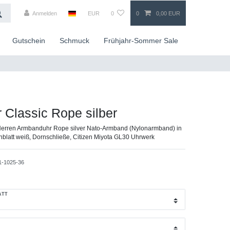
Anmelden
EUR
0
0
0,00 EUR
Gutschein
Schmuck
Frühjahr-Sommer Sale
r Classic Rope silber
erren Armbanduhr Rope silver Nato-Armband (Nylonarmband) in
rnblatt weiß, Dornschließe, Citizen Miyota GL30 Uhrwerk
1-1025-36
ATT