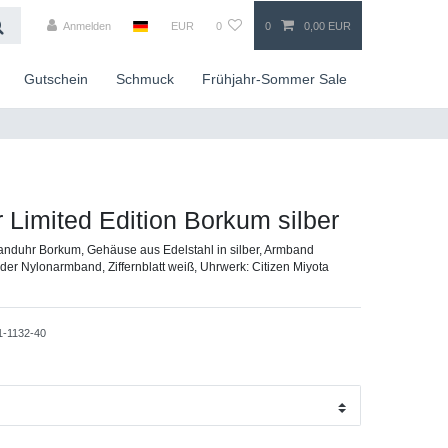
Anmelden
EUR
0
0
0,00 EUR
Gutschein
Schmuck
Frühjahr-Sommer Sale
r Limited Edition Borkum silber
nduhr Borkum, Gehäuse aus Edelstahl in silber, Armband
oder Nylonarmband, Ziffernblatt weiß, Uhrwerk: Citizen Miyota
1-1132-40