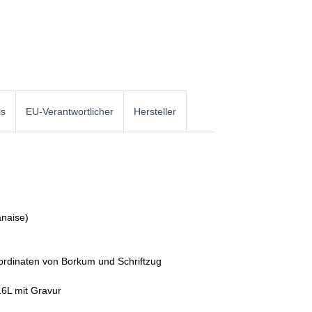
ls
EU-Verantwortlicher
Hersteller
anaise)
oordinaten von Borkum und Schriftzug
16L mit Gravur