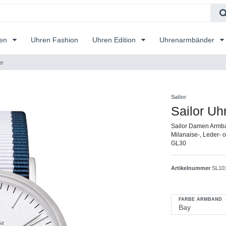
ren
Uhren Fashion
Uhren Edition
Uhrenarmbänder
er
Sailor
Sailor Uh
Sailor Damen Armba
Milanaise-, Leder- 
GL30
Artikelnummer
SL10
FARBE ARMBAND