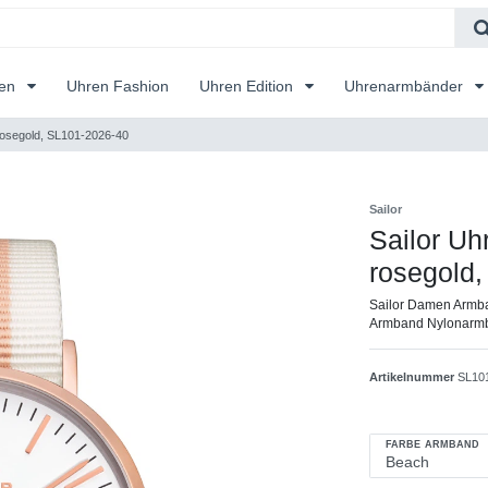
ren
Uhren Fashion
Uhren Edition
Uhrenarmbänder
 rosegold, SL101-2026-40
Sailor
Sailor Uh
rosegold
Sailor Damen Armba
Armband Nylonarmban
Artikelnummer
SL10
FARBE ARMBAND