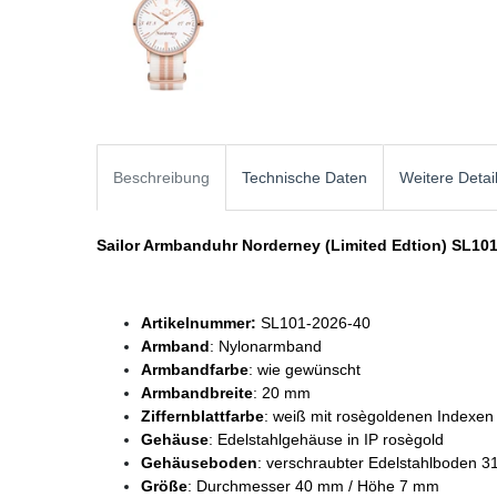
Beschreibung
Technische Daten
Weitere Detai
Sailor Armbanduhr Norderney (Limited Edtion) SL10
Artikelnummer:
SL101-2026-40
Armband
: Nylonarmband
Armbandfarbe
: wie gewünscht
Armbandbreite
: 20 mm
Ziffernblattfarbe
: weiß mit rosègoldenen Indexen
Gehäuse
: Edelstahlgehäuse in IP rosègold
Gehäuseboden
: verschraubter Edelstahlboden 3
Größe
: Durchmesser 40 mm / Höhe 7 mm