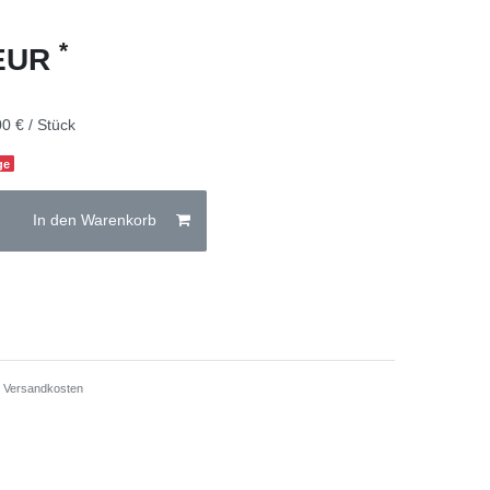
*
 EUR
0 € / Stück
ge
In den Warenkorb
.
Versandkosten