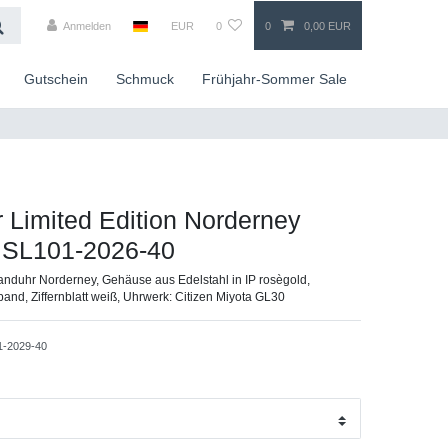
Anmelden
EUR
0
0
0,00 EUR
Gutschein
Schmuck
Frühjahr-Sommer Sale
r Limited Edition Norderney
, SL101-2026-40
nduhr Norderney, Gehäuse aus Edelstahl in IP rosègold,
d, Ziffernblatt weiß, Uhrwerk: Citizen Miyota GL30
1-2029-40