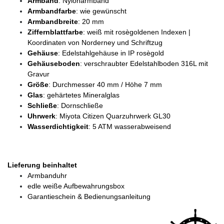
Armband
: Nylonarmband
Armbandfarbe
: wie gewünscht
Armbandbreite
: 20 mm
Ziffernblattfarbe
: weiß mit rosègoldenen Indexen |
Koordinaten von Norderney und Schriftzug
Gehäuse
: Edelstahlgehäuse in IP rosègold
Gehäuseboden
: verschraubter Edelstahlboden 316L mit
Gravur
Größe
: Durchmesser 40 mm / Höhe 7 mm
Glas
: gehärtetes Mineralglas
Schließe
: Dornschließe
Uhrwerk
: Miyota Citizen Quarzuhrwerk GL30
Wasserdichtigkeit
: 5 ATM wasserabweisend
Lieferung beinhaltet
Armbanduhr
edle weiße Aufbewahrungsbox
Garantieschein & Bedienungsanleitung