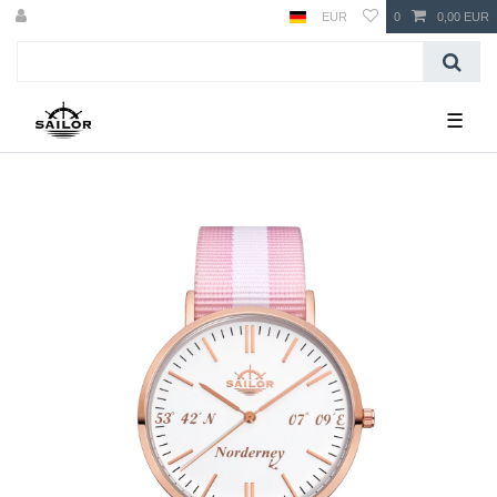
EUR
0
0,00 EUR
☰