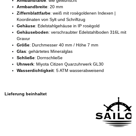
Armbandfarbe
: wie gewünscht
Armbandbreite
: 20 mm
Ziffernblattfarbe
: weiß mit rosègoldenen Indexen |
Koordinaten von Sylt und Schriftzug
Gehäuse
: Edelstahlgehäuse in IP rosègold
Gehäuseboden
: verschraubter Edelstahlboden 316L mit
Gravur
Größe
: Durchmesser 40 mm / Höhe 7 mm
Glas
: gehärtetes Mineralglas
Schließe
: Dornschließe
Uhrwerk
: Miyota Citizen Quarzuhrwerk GL30
Wasserdichtigkeit
: 5 ATM wasserabweisend
Lieferung beinhaltet