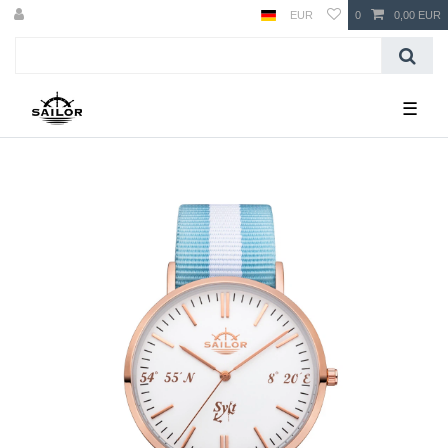
EUR
0
0,00 EUR
☰