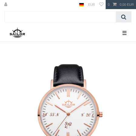
EUR
0
0,00 EUR
☰