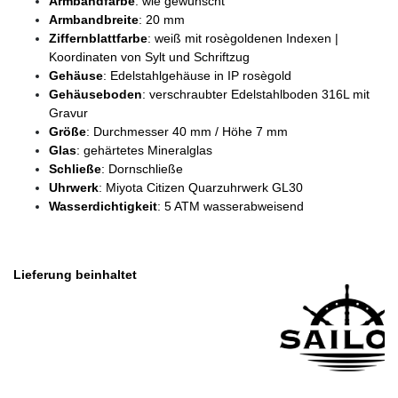
Armbandfarbe
: wie gewünscht
Armbandbreite
: 20 mm
Ziffernblattfarbe
: weiß mit rosègoldenen Indexen |
Koordinaten von Sylt und Schriftzug
Gehäuse
: Edelstahlgehäuse in IP rosègold
Gehäuseboden
: verschraubter Edelstahlboden 316L mit
Gravur
Größe
: Durchmesser 40 mm / Höhe 7 mm
Glas
: gehärtetes Mineralglas
Schließe
: Dornschließe
Uhrwerk
: Miyota Citizen Quarzuhrwerk GL30
Wasserdichtigkeit
: 5 ATM wasserabweisend
Lieferung beinhaltet