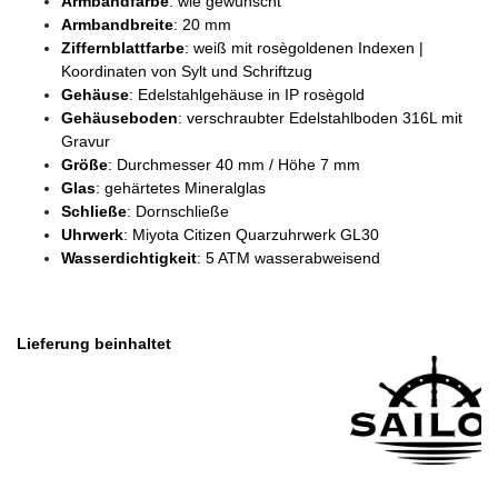
Armbandfarbe
: wie gewünscht
Armbandbreite
: 20 mm
Ziffernblattfarbe
: weiß mit rosègoldenen Indexen |
Koordinaten von Sylt und Schriftzug
Gehäuse
: Edelstahlgehäuse in IP rosègold
Gehäuseboden
: verschraubter Edelstahlboden 316L mit
Gravur
Größe
: Durchmesser 40 mm / Höhe 7 mm
Glas
: gehärtetes Mineralglas
Schließe
: Dornschließe
Uhrwerk
: Miyota Citizen Quarzuhrwerk GL30
Wasserdichtigkeit
: 5 ATM wasserabweisend
Lieferung beinhaltet