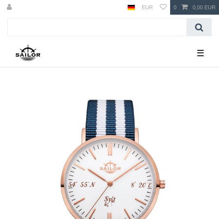
EUR
0
0,00 EUR
☰