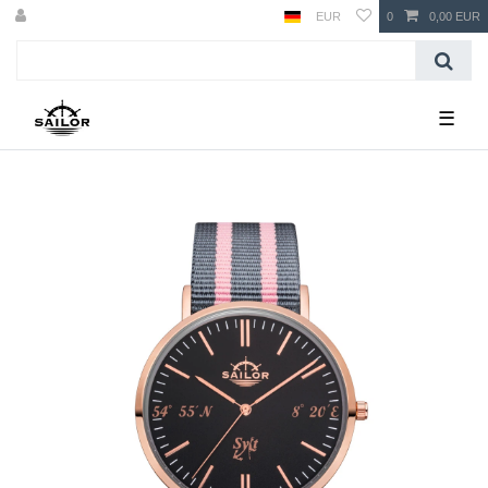
EUR
0
0,00 EUR
☰