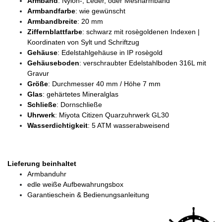
Armband
: Nylon-, Leder, oder Mesharmband
Armbandfarbe
: wie gewünscht
Armbandbreite
: 20 mm
Ziffernblattfarbe
: schwarz mit rosègoldenen Indexen |
Koordinaten von Sylt und Schriftzug
Gehäuse
: Edelstahlgehäuse in IP rosègold
Gehäuseboden
: verschraubter Edelstahlboden 316L mit
Gravur
Größe
: Durchmesser 40 mm / Höhe 7 mm
Glas
: gehärtetes Mineralglas
Schließe
: Dornschließe
Uhrwerk
: Miyota Citizen Quarzuhrwerk GL30
Wasserdichtigkeit
: 5 ATM wasserabweisend
Lieferung beinhaltet
Armbanduhr
edle weiße Aufbewahrungsbox
Garantieschein & Bedienungsanleitung