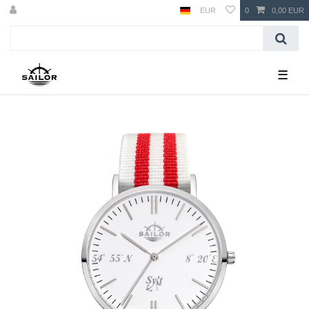
EUR
0
0,00 EUR
☰