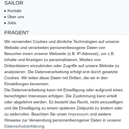
SAILOR
▸ Kontakt
▸ Über uns
▸ Jobs
FRAGEN?
▸ FAQ
Wir verwenden Cookies und ähnliche Technologien auf unserer
▸ Zahlungsarten
Website und verarbeiten personenbezogene Daten von
▸ Versandbedingungen
Besucher:innen unserer Webseite (z.B. IP-Adresse), um z.B.
▸ Gutschein
Inhalte und Anzeigen zu personalisieren, Medien von
Drittanbietern einzubinden oder Zugriffe auf unsere Website zu
UNSERE ZAHLUNGSMÖGLICKEITEN
analysieren. Die Datenverarbeitung erfolgt erst durch gesetzte
Cookies. Wir teilen diese Daten mit Dritten, die wir in den
Einstellungen benennen.
Die Datenverarbeitung kann mit Einwilligung oder aufgrund eines
berechtigten Interesses erfolgen. Die Zustimmung kann erteilt
oder abgelehnt werden. Es besteht das Recht, nicht einzuwilligen
und die Einwilligung zu einem späteren Zeitpunkt zu ändern oder
zu widerrufen. Beachten Sie unser
Impressum
und weitere
Hinweise zur Verwendung personenbezogener Daten in unserer
UNSERE LIEFERMÖGLICHKEITEN
Daten­schutz­erklärung
.