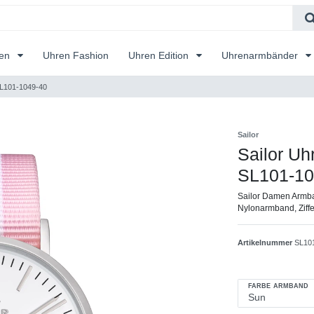
ren
Uhren Fashion
Uhren Edition
Uhrenarmbänder
, SL101-1049-40
Sailor
Sailor Uhr
SL101-10
Sailor Damen Armba
Nylonarmband, Ziffe
Artikelnummer
SL10
FARBE ARMBAND