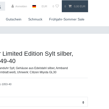
Anmelden
EUR
0
0
0,00 EUR
Gutschein
Schmuck
Frühjahr-Sommer Sale
 Limited Edition Sylt silber,
49-40
nduhr Sylt, Gehäuse aus Edelstahl silber, Armband
rnblatt weiß, Uhrwerk: Citizen Miyota GL30
1-1053-40