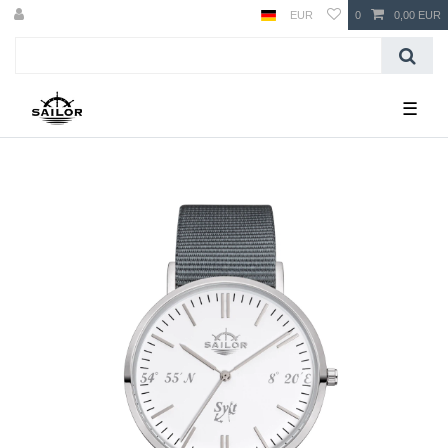
EUR
0
0,00 EUR
☰