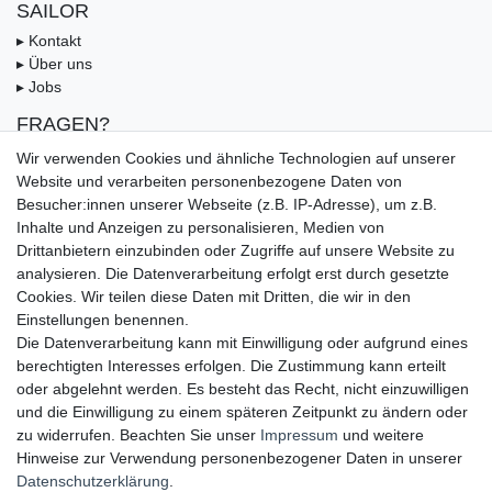
SAILOR
▸ Kontakt
▸ Über uns
▸ Jobs
FRAGEN?
▸ FAQ
Wir verwenden Cookies und ähnliche Technologien auf unserer
▸ Zahlungsarten
Website und verarbeiten personenbezogene Daten von
▸ Versandbedingungen
Besucher:innen unserer Webseite (z.B. IP-Adresse), um z.B.
▸ Gutschein
Inhalte und Anzeigen zu personalisieren, Medien von
Drittanbietern einzubinden oder Zugriffe auf unsere Website zu
UNSERE ZAHLUNGSMÖGLICKEITEN
analysieren. Die Datenverarbeitung erfolgt erst durch gesetzte
Cookies. Wir teilen diese Daten mit Dritten, die wir in den
Einstellungen benennen.
Die Datenverarbeitung kann mit Einwilligung oder aufgrund eines
berechtigten Interesses erfolgen. Die Zustimmung kann erteilt
oder abgelehnt werden. Es besteht das Recht, nicht einzuwilligen
und die Einwilligung zu einem späteren Zeitpunkt zu ändern oder
zu widerrufen. Beachten Sie unser
Impressum
und weitere
Hinweise zur Verwendung personenbezogener Daten in unserer
UNSERE LIEFERMÖGLICHKEITEN
Daten­schutz­erklärung
.