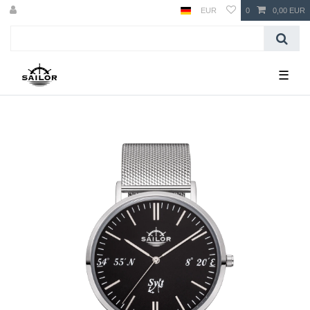
EUR
0
0,00 EUR
☰