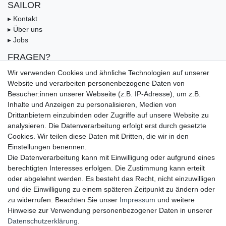
SAILOR
▸ Kontakt
▸ Über uns
▸ Jobs
FRAGEN?
▸ FAQ
Wir verwenden Cookies und ähnliche Technologien auf unserer
▸ Zahlungsarten
Website und verarbeiten personenbezogene Daten von
▸ Versandbedingungen
Besucher:innen unserer Webseite (z.B. IP-Adresse), um z.B.
▸ Gutschein
Inhalte und Anzeigen zu personalisieren, Medien von
Drittanbietern einzubinden oder Zugriffe auf unsere Website zu
UNSERE ZAHLUNGSMÖGLICKEITEN
analysieren. Die Datenverarbeitung erfolgt erst durch gesetzte
Cookies. Wir teilen diese Daten mit Dritten, die wir in den
Einstellungen benennen.
Die Datenverarbeitung kann mit Einwilligung oder aufgrund eines
berechtigten Interesses erfolgen. Die Zustimmung kann erteilt
oder abgelehnt werden. Es besteht das Recht, nicht einzuwilligen
und die Einwilligung zu einem späteren Zeitpunkt zu ändern oder
zu widerrufen. Beachten Sie unser
Impressum
und weitere
Hinweise zur Verwendung personenbezogener Daten in unserer
UNSERE LIEFERMÖGLICHKEITEN
Daten­schutz­erklärung
.