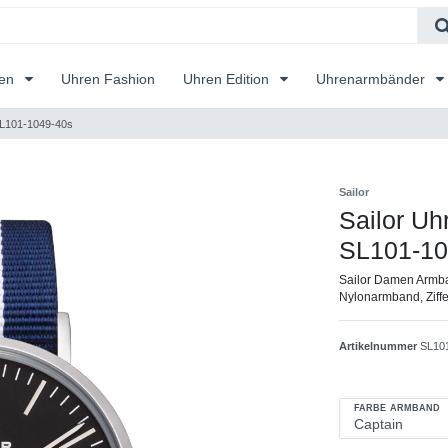
ren
Uhren Fashion
Uhren Edition
Uhrenarmbänder
, SL101-1049-40s
Sailor
Sailor Uhr
SL101-10
Sailor Damen Armba
Nylonarmband, Ziffe
Artikelnummer
SL10
FARBE ARMBAND