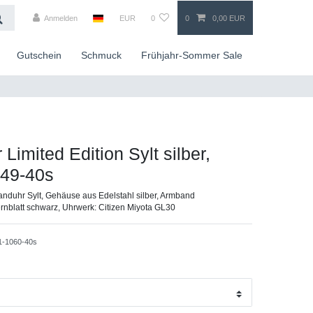
Anmelden
EUR
0
0
0,00 EUR
Gutschein
Schmuck
Frühjahr-Sommer Sale
 Limited Edition Sylt silber,
49-40s
nduhr Sylt, Gehäuse aus Edelstahl silber, Armband
rnblatt schwarz, Uhrwerk: Citizen Miyota GL30
1-1060-40s