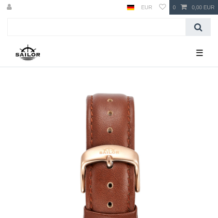
EUR
0
0,00 EUR
☰