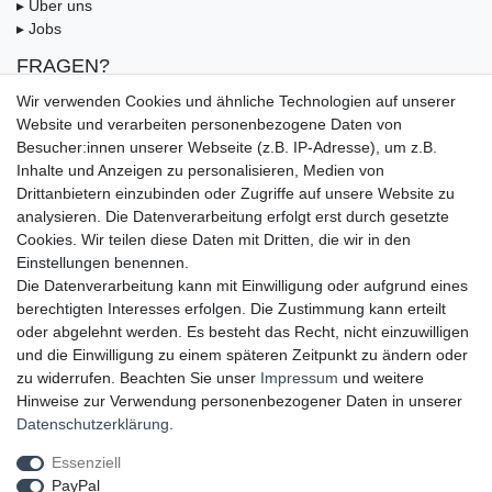
▸ Über uns
▸ Jobs
FRAGEN?
▸ FAQ
Wir verwenden Cookies und ähnliche Technologien auf unserer
▸ Zahlungsarten
Website und verarbeiten personenbezogene Daten von
▸ Versandbedingungen
Besucher:innen unserer Webseite (z.B. IP-Adresse), um z.B.
▸ Gutschein
Inhalte und Anzeigen zu personalisieren, Medien von
Drittanbietern einzubinden oder Zugriffe auf unsere Website zu
UNSERE ZAHLUNGSMÖGLICKEITEN
analysieren. Die Datenverarbeitung erfolgt erst durch gesetzte
Cookies. Wir teilen diese Daten mit Dritten, die wir in den
Einstellungen benennen.
Die Datenverarbeitung kann mit Einwilligung oder aufgrund eines
berechtigten Interesses erfolgen. Die Zustimmung kann erteilt
oder abgelehnt werden. Es besteht das Recht, nicht einzuwilligen
und die Einwilligung zu einem späteren Zeitpunkt zu ändern oder
zu widerrufen. Beachten Sie unser
Impressum
und weitere
Hinweise zur Verwendung personenbezogener Daten in unserer
UNSERE LIEFERMÖGLICHKEITEN
Daten­schutz­erklärung
.
Essenziell
PayPal