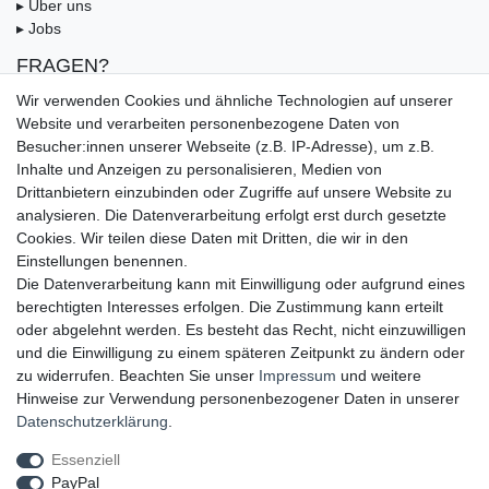
▸ Über uns
▸ Jobs
FRAGEN?
▸ FAQ
Wir verwenden Cookies und ähnliche Technologien auf unserer
▸ Zahlungsarten
Website und verarbeiten personenbezogene Daten von
▸ Versandbedingungen
Besucher:innen unserer Webseite (z.B. IP-Adresse), um z.B.
▸ Gutschein
Inhalte und Anzeigen zu personalisieren, Medien von
Drittanbietern einzubinden oder Zugriffe auf unsere Website zu
UNSERE ZAHLUNGSMÖGLICKEITEN
analysieren. Die Datenverarbeitung erfolgt erst durch gesetzte
Cookies. Wir teilen diese Daten mit Dritten, die wir in den
Einstellungen benennen.
Die Datenverarbeitung kann mit Einwilligung oder aufgrund eines
berechtigten Interesses erfolgen. Die Zustimmung kann erteilt
oder abgelehnt werden. Es besteht das Recht, nicht einzuwilligen
und die Einwilligung zu einem späteren Zeitpunkt zu ändern oder
zu widerrufen. Beachten Sie unser
Impressum
und weitere
Hinweise zur Verwendung personenbezogener Daten in unserer
UNSERE LIEFERMÖGLICHKEITEN
Daten­schutz­erklärung
.
Essenziell
PayPal