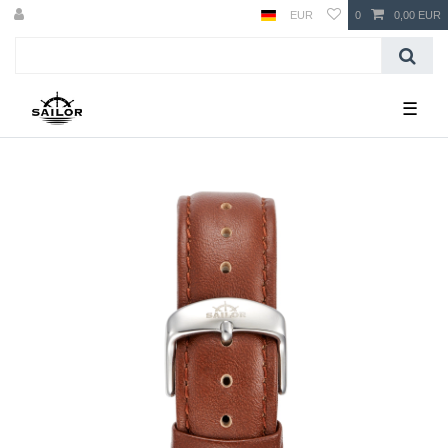
EUR
0
0,00 EUR
☰