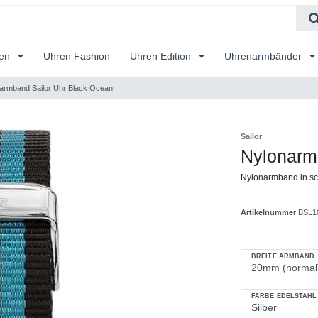
ren
Uhren Fashion
Uhren Edition
Uhrenarmbänder
armband Sailor Uhr Black Ocean
Sailor
Nylonarm
Nylonarmband in sch
Artikelnummer
BSL1
BREITE ARMBAND
FARBE EDELSTAHL