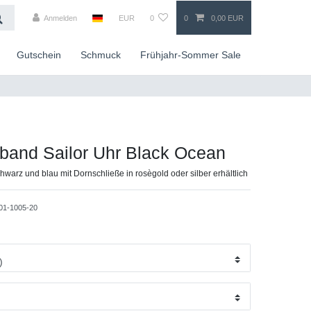
Anmelden
EUR
0
0
0,00 EUR
Gutschein
Schmuck
Frühjahr-Sommer Sale
band Sailor Uhr Black Ocean
warz und blau mit Dornschließe in rosègold oder silber erhältlich
01-1005-20