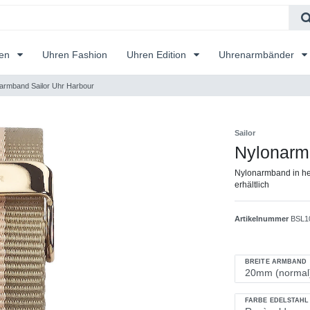
ren
Uhren Fashion
Uhren Edition
Uhrenarmbänder
armband Sailor Uhr Harbour
Sailor
Nylonarm
Nylonarmband in hel
erhältlich
Artikelnummer
BSL1
BREITE ARMBAND
FARBE EDELSTAHL