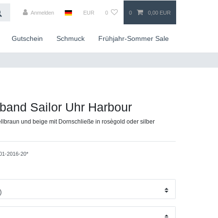
Anmelden
EUR
0
0
0,00 EUR
Gutschein
Schmuck
Frühjahr-Sommer Sale
band Sailor Uhr Harbour
lbraun und beige mit Dornschließe in rosègold oder silber
01-2016-20*