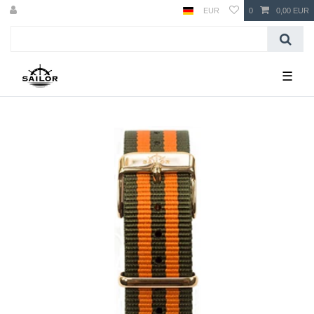
EUR
0
0,00 EUR
☰