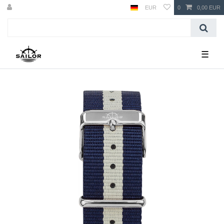
EUR
0
0,00 EUR
☰