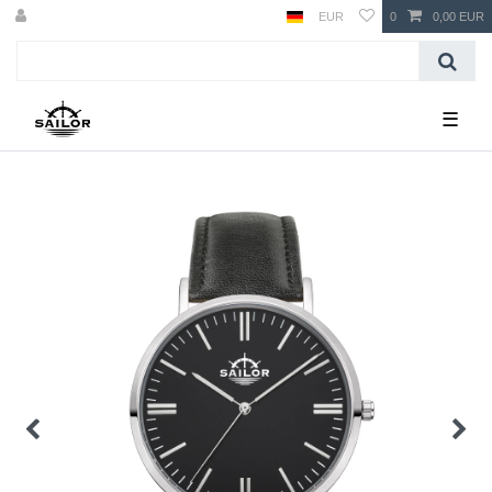
EUR
0
0,00 EUR
☰