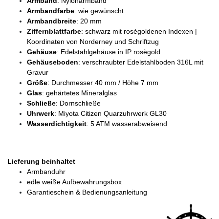
Armband
: Nylonarmband
Armbandfarbe
: wie gewünscht
Armbandbreite
: 20 mm
Ziffernblattfarbe
: schwarz mit rosègoldenen Indexen |
Koordinaten von Norderney und Schriftzug
Gehäuse
: Edelstahlgehäuse in IP rosègold
Gehäuseboden
: verschraubter Edelstahlboden 316L mit
Gravur
Größe
: Durchmesser 40 mm / Höhe 7 mm
Glas
: gehärtetes Mineralglas
Schließe
: Dornschließe
Uhrwerk
: Miyota Citizen Quarzuhrwerk GL30
Wasserdichtigkeit
: 5 ATM wasserabweisend
Lieferung beinhaltet
Armbanduhr
edle weiße Aufbewahrungsbox
Garantieschein & Bedienungsanleitung