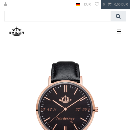
EUR
0
0,00 EUR
☰